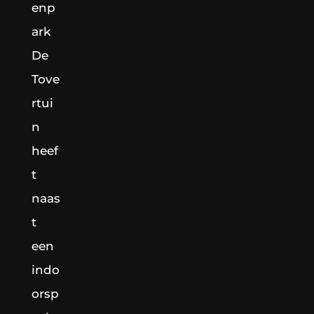
enp
ark
De
Tove
rtui
n
heef
t
naas
t
een
indo
orsp