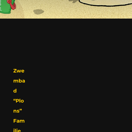
Zwe
mba
d
“Plo
ns”
Fam
ilie