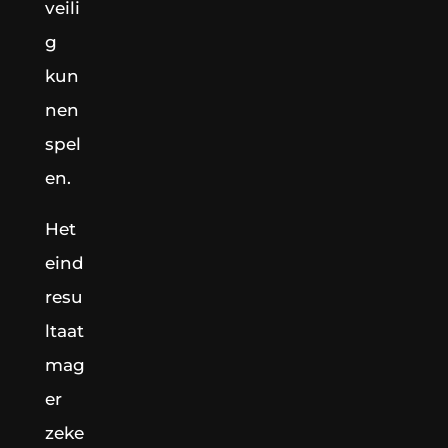
veili
g
kun
nen
spel
en.
Het
eind
resu
ltaat
mag
er
zeke