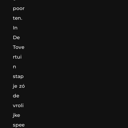
poor
ten.
In
De
Tove
rtui
n
stap
je zó
de
vroli
jke
spee