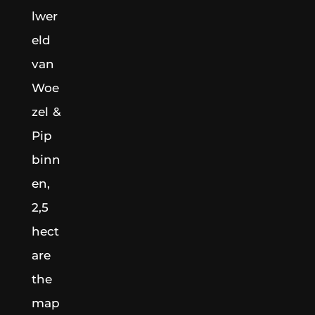
lwer
eld
van
Woe
zel &
Pip
binn
en,
2,5
hect
are
the
map