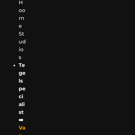
H
oo
rn
e
St
ud
io
s
Te
ge
ls
pe
ci
ali
st
➡️
Va