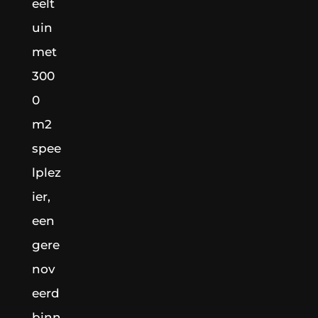
eelt
uin
met
300
0
m2
spee
lplez
ier,
een
gere
nov
eerd
binn