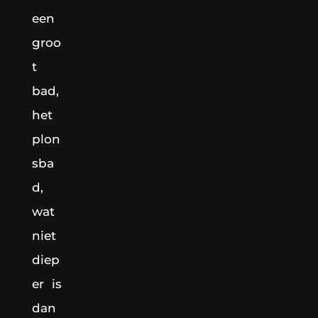
een
groo
t
bad,
het
plon
sba
d,
wat
niet
diep
er is
dan