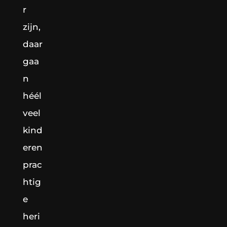
r
zijn,
daar
gaa
n
héél
veel
kind
eren
prac
htig
e
heri