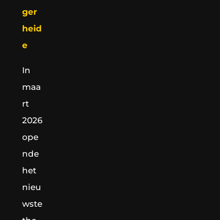
ger
heid
e
In
maa
rt
2026
ope
nde
het
nieu
wste