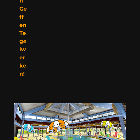
n
Ge
ff
en
Te
ge
lw
er
ke
n!