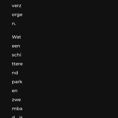
verz
orge
n.
Wat
een
schi
ttere
nd
park
en
zwe
mba
d is