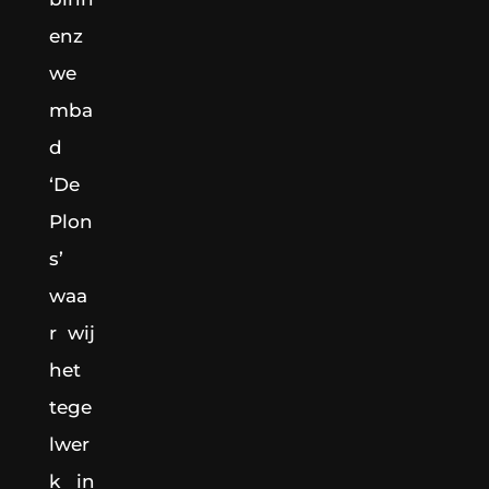
enz
we
mba
d
‘De
Plon
s’
waa
r wij
het
tege
lwer
k in