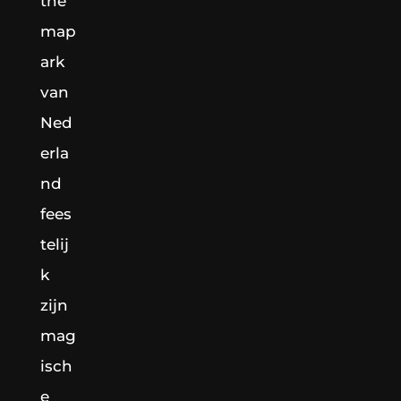
the
map
ark
van
Ned
erla
nd
fees
telij
k
zijn
mag
isch
e