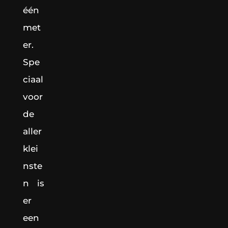
één
met
er.
Spe
ciaal
voor
de
aller
klei
nste
n is
er
een