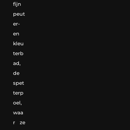
fijn
peut
er-
en
kleu
terb
ad,
de
spet
terp
oel,
waa
r ze