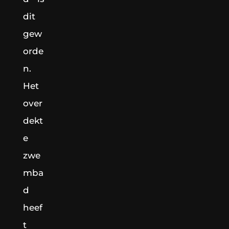
dit
gew
orde
n.
Het
over
dekt
e
zwe
mba
d
heef
t