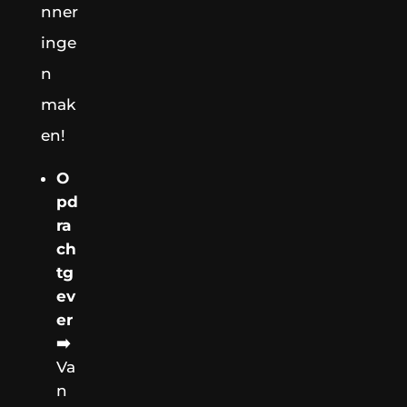
nner
inge
n
mak
en!
O
pd
ra
ch
tg
ev
er
➡️
Va
n